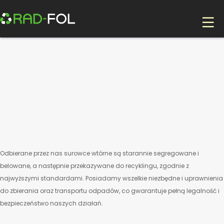
o firmie
oferta
wycena
kontakt
Odbierane przez nas surowce wtórne są starannie segregowane i
belowane, a następnie przekazywane do recyklingu, zgodnie z
najwyższymi standardami. Posiadamy wszelkie niezbędne i uprawnienia
do zbierania oraz transportu odpadów, co gwarantuje pełną legalność i
bezpieczeństwo naszych działań.